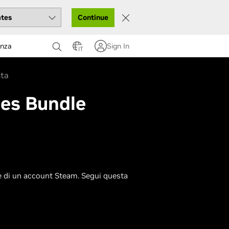
Continue
enza
Sign In
IT
sta
es Bundle
 e di un account Steam. Segui questa