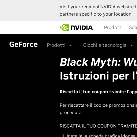
Visit your regional NVIDIA website f
partners specific to your location.
Skip
Prodotti
Sol
to
main
content
GeForce
Prodotti
Giochi e tecnologia
Black Myth: W
Istruzioni per 
Riscatta il tuo coupon tramite l'ap
Per riscattare il codice promoziona
procedura:
RISCATTA IL TUO COUPON TRAMITE 
Installa la scheda grafica idonea.