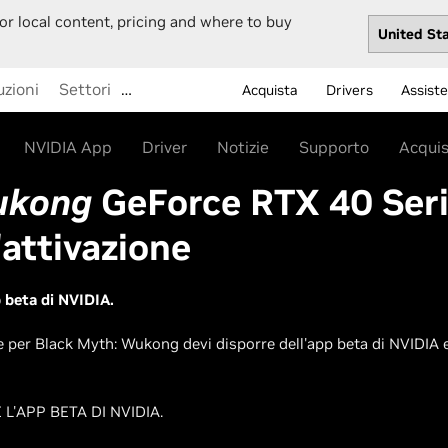
or local content, pricing and where to buy
uzioni
Settori
…
Acquista
Drivers
Assist
NVIDIA App
Driver
Notizie
Supporto
Acqui
ukong
GeForce RTX 40 Seri
l'attivazione
p beta di NVIDIA.
le per Black Myth: Wukong devi disporre dell'app beta di NVIDIA
L'APP BETA DI NVIDIA.