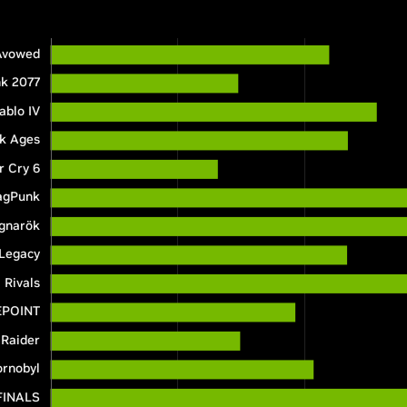
Avowed
k 2077
ablo IV
k Ages
r Cry 6
agPunk
gnarök
Legacy
 Rivals
EPOINT
Raider
ornobyl
FINALS