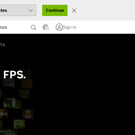
Continue
enza
Sign In
IT
sta
0 FPS.