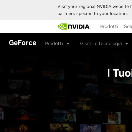
Visit your regional NVIDIA website f
partners specific to your location.
Skip
Prodotti
Sol
to
main
content
GeForce
Prodotti
Giochi e tecnologia
I Tuo