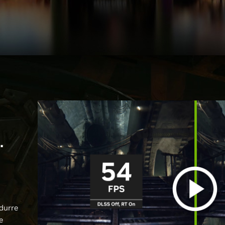
.
idurre
e