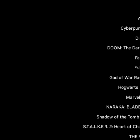
Cyberpun
Di
DOOM: The Dar
Fa
Fr
God of War Ra
Hogwarts 
Marvel
NARAKA: BLAD
Shadow of the Tomb 
S.T.A.L.K.E.R. 2: Heart of Ch
THE 