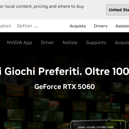
or local content, pricing and where to buy
uzioni
Settori
…
Acquista
Drivers
Assist
NVIDIA App
Driver
Notizie
Supporto
Acqui
i Giochi Preferiti. Oltre 10
GeForce RTX 5060