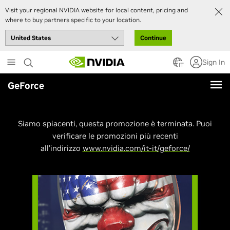
Visit your regional NVIDIA website for local content, pricing and
where to buy partners specific to your location.
Continue
Skip
Sign In
to
IT
main
GeForce
content
Siamo spiacenti, questa promozione è terminata. Puoi
verificare le promozioni più recenti
all'indirizzo
www.nvidia.com/it-it/geforce/