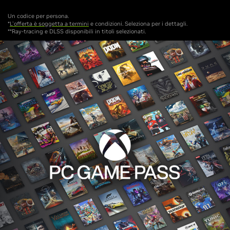
Un codice per persona.
*
L'offerta è soggetta a termini
e condizioni. Seleziona per i dettagli.
**Ray-tracing e DLSS disponibili in titoli selezionati.