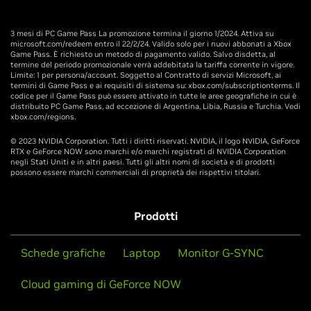
3 mesi di PC Game Pass La promozione termina il giorno 1/2024. Attiva su
microsoft.com/redeem entro il 22/2/24. Valido solo per i nuovi abbonati a Xbox
Game Pass. È richiesto un metodo di pagamento valido. Salvo disdetta, al
termine del periodo promozionale verrà addebitata la tariffa corrente in vigore.
Limite: 1 per persona/account. Soggetto al Contratto di servizi Microsoft, ai
termini di Game Pass e ai requisiti di sistema su: xbox.com/subscriptionterms. Il
codice per il Game Pass può essere attivato in tutte le aree geografiche in cui è
distribuito PC Game Pass, ad eccezione di Argentina, Libia, Russia e Turchia. Vedi
xbox.com/regions.
© 2023 NVIDIA Corporation. Tutti i diritti riservati. NVIDIA, il logo NVIDIA, GeForce
RTX e GeForce NOW sono marchi e/o marchi registrati di NVIDIA Corporation
negli Stati Uniti e in altri paesi. Tutti gli altri nomi di società e di prodotti
possono essere marchi commerciali di proprietà dei rispettivi titolari.
Prodotti
Schede grafiche
Laptop
Monitor G-SYNC
Cloud gaming di GeForce NOW