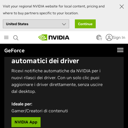
Visit your regional NVIDIA website for local content, pricing and
where to buy partners specific to your location.
Continue
Skip
Sign In
to
IT
main
GeForce
Ricevi aggiornamenti
content
automatici dei driver
Ricevi notifiche automatiche da NVIDIA per i
nuovi rilasci dei driver. Con un solo clic puoi
aggiornare i driver direttamente, senza uscire
dal desktop.
Ideale per:
Gamer/Creatori di contenuti
NVIDIA App