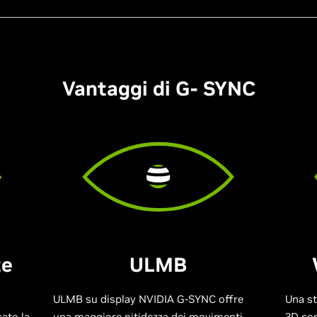
Vantaggi di G- SYNC
te
ULMB
ULMB su display NVIDIA G-SYNC offre
Una st
ato la
una maggiore nitidezza dei movimenti
3D co