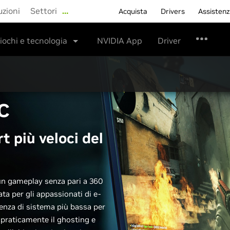
uzioni
Settori
…
Acquista
Drivers
Assisten
iochi e tecnologia
NVIDIA App
Driver
C
t più veloci del
n gameplay senza pari a 360
ta per gli appassionati di e-
tenza di sistema più bassa per
a praticamente il ghosting e