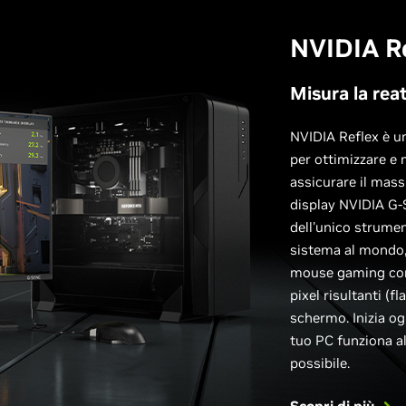
NVIDIA R
Misura la reat
NVIDIA Reflex è un
per ottimizzare e 
assicurare il mas
display NVIDIA G-
dell'unico strumen
sistema al mondo, 
mouse gaming con 
pixel risultanti (f
schermo. Inizia og
tuo PC funziona al
possibile.
Scopri di più