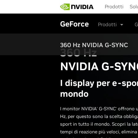
Skip
Prodotti
Sol
to
main
content
GeForce
Prodotti
G
360 Hz NVIDIA G-SYNC
360 H
z
NVIDIA G-SYN
I display per e-spor
mondo
I monitor NVIDIA
G-SYNC
offrono u
®
®
Hz, per questo sono la scelta obbliga
sport in tutto il mondo. Scopri la la
tempi di reazione più veloci, elimin