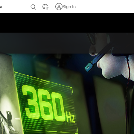
za
Sign In
IT