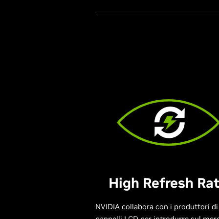
High Refresh Ra
NVIDIA collabora con i produttori di
pannelli LCD per introdurre sul merc