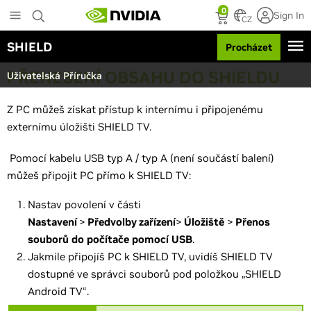
S
0
Sign In
k
CZ
i
SHIELD
Procházet
p
t
PŘENESENÍ OBSAHU DO SHIELDU
o
Uživatelská Příručka
m
a
Z PC můžeš získat přístup k internímu i připojenému
i
externímu úložišti SHIELD TV.
n
c
Pomocí kabelu USB typ A / typ A (není součástí balení)
o
n
můžeš připojit PC přímo k SHIELD TV:
t
e
Nastav povolení v části
n
Nastavení
>
Předvolby zařízení
>
Úložiště
>
Přenos
t
souborů do počítače pomocí USB
.
Jakmile připojíš PC k SHIELD TV, uvidíš SHIELD TV
dostupné ve správci souborů pod položkou „SHIELD
Android TV“.