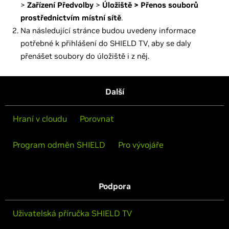
>
Zařízení
Předvolby
>
Úložiště > Přenos souborů
prostřednictvím místní sítě
.
Na následující stránce budou uvedeny informace
potřebné k přihlášení do SHIELD TV, aby se daly
přenášet soubory do úložiště i z něj.
Další
Hraní v cloudu
Porovnat
Program odměn SHIELD
Pro vývojáře
Podpora
Uživatelská příručka SHIELD TV