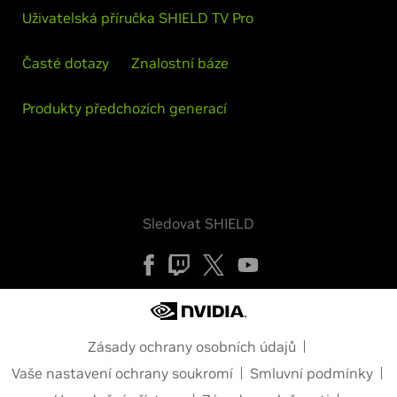
Uživatelská příručka SHIELD TV Pro
Časté dotazy
Znalostní báze
Produkty předchozích generací
Sledovat SHIELD
Zásady ochrany osobních údajů
Vaše nastavení ochrany soukromí
Smluvní podmínky