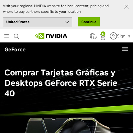
Visit your regional NVIDIA website for local content, pricing and
where to buy partners specific to your location.
Continue
Skip
0
Sign In
to
LA
main
GeForce
content
Comprar Tarjetas Gráficas y
Desktops GeForce RTX Serie
40