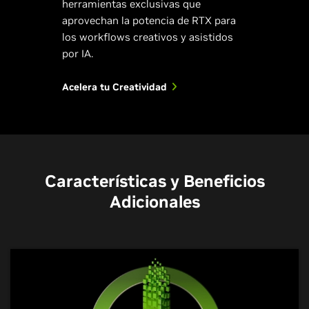
herramientas exclusivas que
aprovechan la potencia de RTX para
los workflows creativos y asistidos
por IA.
Acelera tu Creatividad
Características y Beneficios
Adicionales
NVIDIA Encoder
NVIDIA Broadcast
NVIDIA Omniverse
Transmisión de
Tu Studio en Casa
Conecta tus Mundos
ensueño
Impulsado por IA
Creativos a un