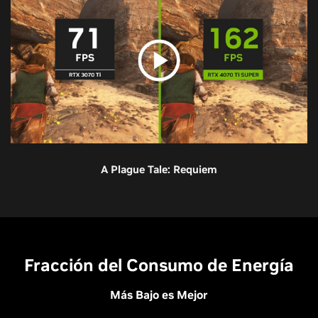
A Plague Tale: Requiem
RTX 4070 SUPER
RTX 4070
RTX 3070
RTX 3070 Ti
RTX 2070
Fracción del Consumo de Energía
Más Bajo es Mejor