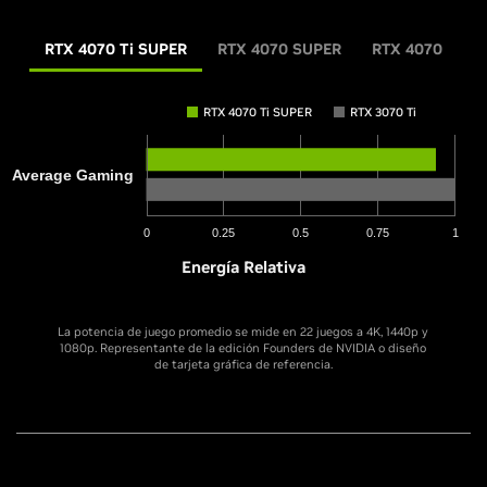
RTX 4070 Ti SUPER
RTX 4070 SUPER
RTX 4070
RTX 4070 Ti SUPER
RTX 3070 Ti
Resolución de 2560x1440, configuración de juego
Resolución de 2560x1440, configuración de juego más alta, modo
Average Gaming
más alta, modo de calidad de súper resolución
de calidad de súper resolución DLSS, generación de fotogramas
DLSS, reconstrucción de rayos DLSS; Generación
en la serie RTX 40, i9-12900K, 32 GB de RAM, Win 11 X64.
de cuadros en la serie RTX Serie 40, i9-12900K, 32
GB de RAM, Win 11 X64. Alan Wake 2 con ray tracing
0
0.25
0.5
0.75
1
completo.
Energía Relativa
La potencia de juego promedio se mide en 22 juegos a 4K, 1440p y
1080p. Representante de la edición Founders de NVIDIA o diseño
de tarjeta gráfica de referencia.
RTX 4070
RTX 3070 Ti
Energía Relativa
Average Gaming
La potencia de juego promedio se mide en 22 juegos a 4K, 1440p y