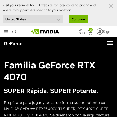
Visit your regional NVIDIA website for local content, pricing and
where to buy partners specific to your location.
Continue
Skip
0
Sign In
to
LA
main
GeForce
content
Familia GeForce RTX
4070
SUPER Rápida. SUPER Potente.
Prepárate para jugar y crear de forma super potente con
NVIDIA® GeForce RTX™ 4070 Ti SUPER, RTX 4070 SUPER,
RTX 4070 Ti y RTX 4070. Se diseñaron con la arquitectura