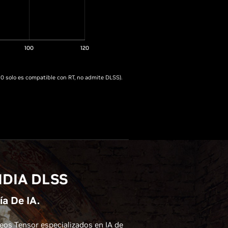
100
120
0 solo es compatible con RT, no admite DLSS).
IDIA DLSS
a De IA.
os Tensor especializados en IA de