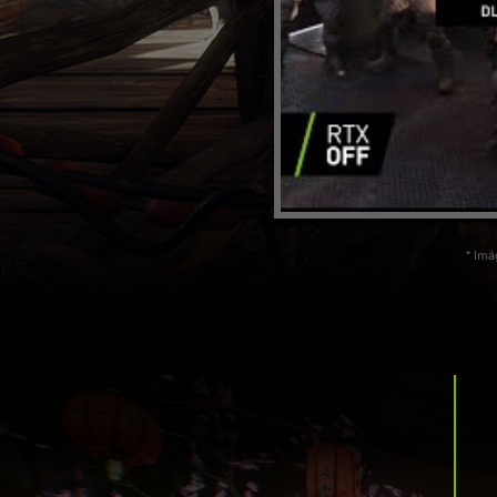
* Imá