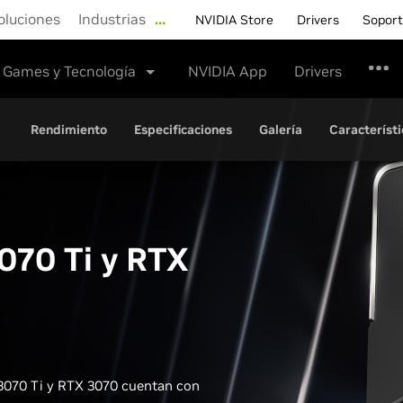
oluciones
Industrias
…
NVIDIA Store
Drivers
Sopor
Games y Tecnología
NVIDIA App
Drivers
Rendimiento
Especificaciones
Galería
Característi
070 Ti y
RTX
 3070 Ti y RTX 3070 cuentan con