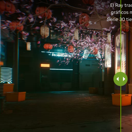
El Ray tr
gráficos 
Serie 30 ti