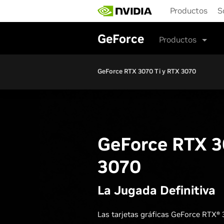
Skip
Productos
S
to
main
content
GeForce
Productos
GeForce RTX 3070 Ti y RTX 3070
GeForce RTX 3
3070
La Jugada Definitiva
Las tarjetas gráficas GeForce RTX®