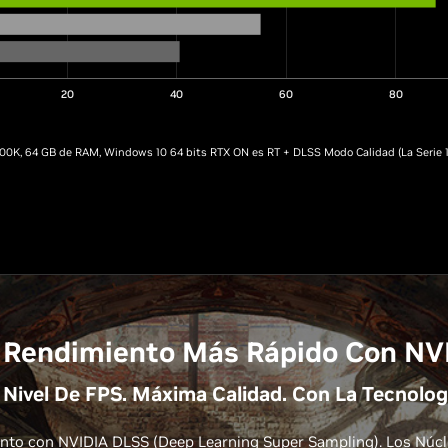
20
40
60
80
0900K, 64 GB de RAM, Windows 10 64 bits RTX ON es RT + DLSS Modo Calidad (La Serie 1
 Rendimiento Más Rápido Con NV
Nivel De FPS. Máxima Calidad. Con La Tecnologí
to con NVIDIA DLSS (Deep Learning Super Sampling). Los Núcle