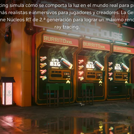
acing simula cómo se comporta la luz en el mundo real para pr
más realistas e inmersivos para jugadores y creadores. La G
ene Núcleos RT de 2.ª generación para lograr un máximo re
ray tracing.