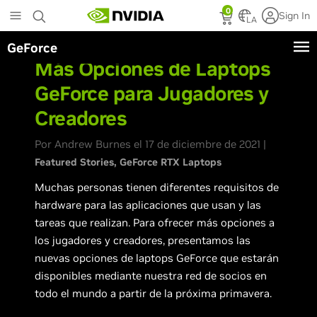
Skip
0
Sign In
to
LA
main
GeForce
content
Más Opciones de Laptops
GeForce para Jugadores y
Creadores
Por Andrew Burnes el 17 de diciembre de 2021 |
Featured Stories
GeForce RTX Laptops
Muchas personas tienen diferentes requisitos de
hardware para las aplicaciones que usan y las
tareas que realizan. Para ofrecer más opciones a
los jugadores y creadores, presentamos las
nuevas opciones de laptops GeForce que estarán
disponibles mediante nuestra red de socios en
todo el mundo a partir de la próxima primavera.