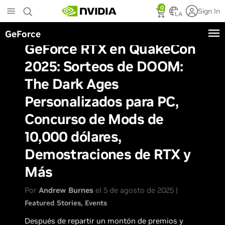
Skip
0
Sign In
to
LA
main
GeForce
content
GeForce RTX en QuakeCon
2025: Sorteos de DOOM:
The Dark Ages
Personalizados para PC,
Concurso de Mods de
10,000 dólares,
Demostraciones de RTX y
Más
Por
Andrew Burnes
el 5 de agosto de 2025 |
Featured Stories
Events
Después de repartir un montón de premios y