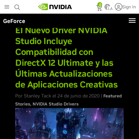
Skip
0
Sign In
to
LA
main
GeForce
content
El Nuevo Driver NVIDIA
Studio Incluye
Compatibilidad con
DirectX 12 Ultimate y las
Últimas Actualizaciones
de Aplicaciones Creativas
Por Stanley Tack el 24 de junio de 2020 |
Featured
Stories
NVIDIA Studio Drivers