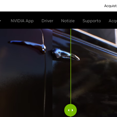
Acquist
NVIDIA App
Driver
Notizie
Supporto
Acq