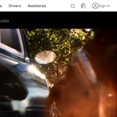
a
Drivers
Assistenza
Sign In
IT
uista