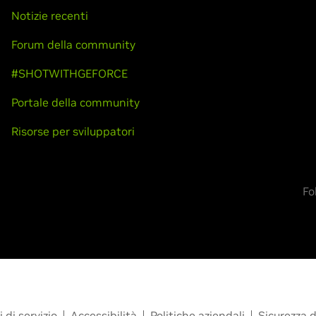
Notizie recenti
Forum della community
#SHOTWITHGEFORCE
Portale della community
Risorse per sviluppatori
Fo
 di servizio
Accessibilità
Politiche aziendali
Sicurezza d