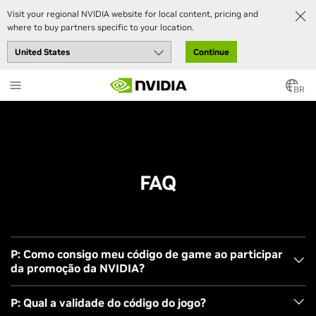
Visit your regional NVIDIA website for local content, pricing and
where to buy partners specific to your location.
Continue
Skip
to
BR
main
content
FAQ
P: Como consigo meu código de game ao participar
da promoção da NVIDIA?
1. Efetue a compra de um produto elegível, em uma
P: Qual a validade do código do jogo?
loja/e-commerce localizada em território nacional e