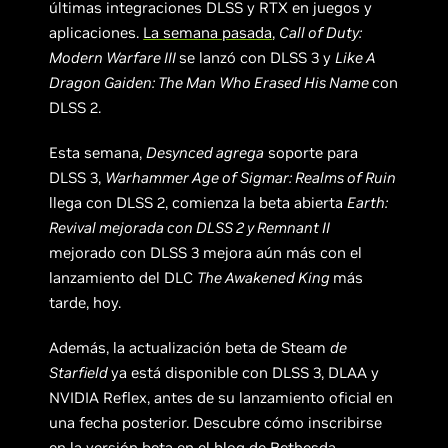
últimas integraciones DLSS y RTX en juegos y
aplicaciones.
La semana pasada
,
Call of Duty:
Modern Warfare III
se lanzó con DLSS 3 y
Like A
Dragon Gaiden: The Man Who Erased His Name
con
DLSS 2.
Esta semana,
Desynced agrega
soporte para
DLSS 3,
Warhammer Age of Sigmar: Realms of Ruin
llega con DLSS 2, comienza la beta abierta
Earth:
Revival mejorada con DLSS 2 y Remnant II
mejorado con DLSS 3 mejora aún más con el
lanzamiento del DLC
The Awakened King
más
tarde, hoy.
Además, la actualización beta de Steam
de
Starfield
ya está disponible con DLSS 3, DLAA y
NVIDIA Reflex, antes de su lanzamiento oficial en
una fecha posterior. Descubre cómo inscribirse
en la versión beta en el
blog de Bethesda
.