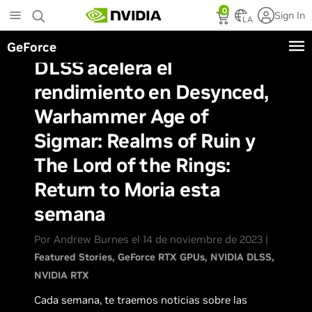
Skip
0
Sign In
to
LA
main
GeForce
content
DLSS acelera el
rendimiento en Desynced,
Warhammer Age of
Sigmar: Realms of Ruin y
The Lord of the Rings:
Return to Moria esta
semana
Por Andrew Burnes el 14 de noviembre de 2023 |
Featured Stories
GeForce RTX GPUs
NVIDIA DLSS
NVIDIA RTX
Cada semana, te traemos noticias sobre las