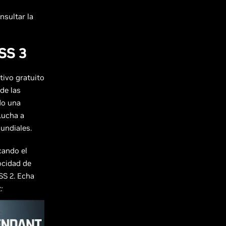
nsultar la
SS 3
ivo gratuito
de las
do una
Lucha a
undiales.
cando el
ocidad de
SS 2. Echa
: