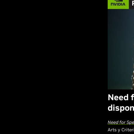
Need 
dispon
Need for Sp
Arts y Crite