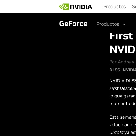
Skip
Productos
S
to
main
content
GeForce
Productos
Firs
NVID
Por Andrew B
DLSS
NVIDI
NVIDIA DLSS 
First Desce
lo que garan
momento de 
Esta seman
velocidad d
Untold
ya es