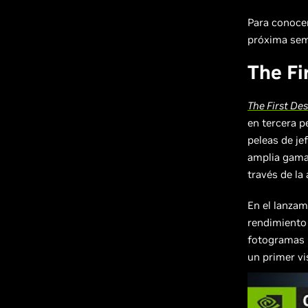
Para conocer
próxima sem
The Fi
The First De
en tercera p
peleas de je
amplia gama
través de la
En el lanzam
rendimiento 
fotogramas 
un primer vi