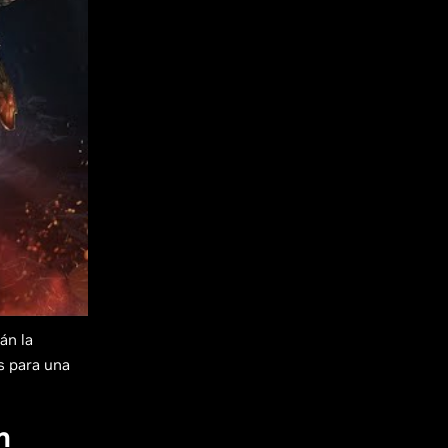
án la
s para una
n