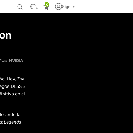
0
Sign In
LA
te
con
PUs
NVIDIA
ño. Hoy,
The
uegos DLSS 3,
initiva en el
lerando la
es: Legends