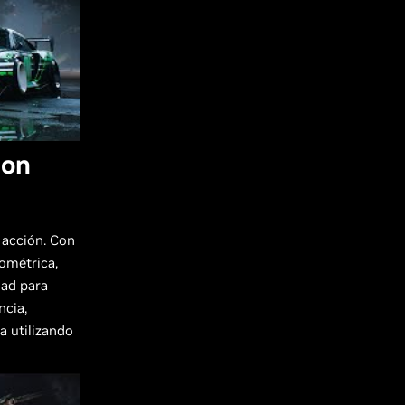
con
 acción. Con
ométrica,
dad para
ncia,
a utilizando