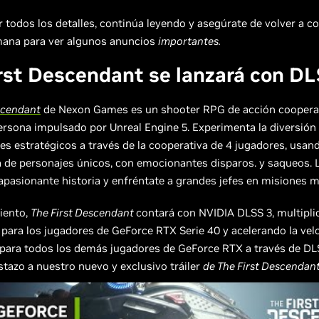
 todos los detalles, continúa leyendo y asegúrate de volver a co
ana para ver algunos anuncios
importantes.
rst Descendant se lanzará con DL
scendant
de Nexon Games es un shooter RPG de acción cooperat
ersona impulsado por Unreal Engine 5. Experimenta la diversión 
fes estratégicos a través de la cooperativa de 4 jugadores, usan
 de personajes únicos, con emocionantes disparos. y saqueos. 
 apasionante historia y enfréntate a grandes jefes en misiones m
iento,
The First Descendant
contará con NVIDIA DLSS 3, multipli
para los jugadores de GeForce RTX Serie 40 y acelerando la vel
para todos los demás jugadores de GeForce RTX a través de DL
stazo a nuestro nuevo y exclusivo tráiler
de The First Descendant