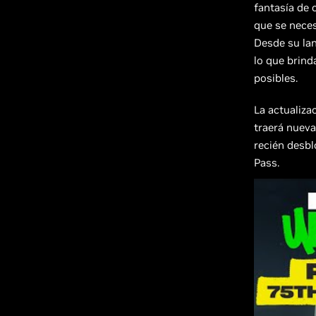
fantasía de 
que se neces
Desde su la
lo que brind
posibles.
La actualiza
traerá nueva
recién desb
Pass.