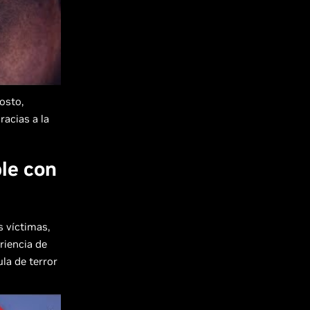
osto,
acias a la
le con
s víctimas,
riencia de
la de terror