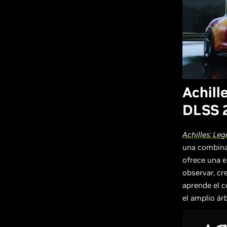
Achill
DLSS 
Achilles: Le
una combina
ofrece una 
observar, cre
aprende el c
el amplio ár