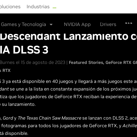
oluciones
Industrias
…
NVIDIA Store
Drivers
Sopor
Games y Tecnología
NVIDIA App
Drivers
t Descendant Lanzamiento 
IA DLSS 3
urnes el 15 de agosto de 2023 |
Featured Stories
GeForce RTX G
A RTX
3 ya está disponible en 40 juegos y llegará a más juegos este a
ndant
se une a la lista en constante expansión de los próximos j
tiza que los jugadores de GeForce RTX reciban la experiencia def
su lanzamiento.
a,
Gord
y
The Texas Chain Saw Massacre
se lanzan con DLSS 2, ace
e fotogramas para todos los jugadores de GeForce RTX, y
Achill
tá disponible.