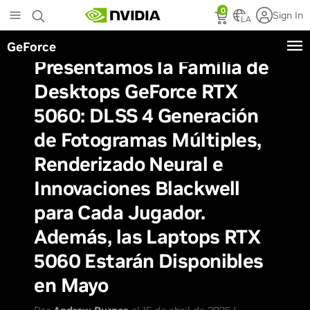
Skip
0
Sign In
to
LA
main
GeForce
content
Presentamos la Familia de
Desktops GeForce RTX
5060: DLSS 4 Generación
de Fotogramas Múltiples,
Renderizado Neural e
Innovaciones Blackwell
para Cada Jugador.
Además, las Laptops RTX
5060 Estarán Disponibles
en Mayo