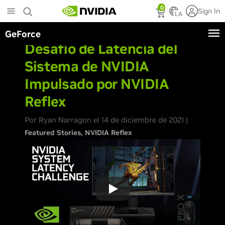
Skip
0
Sign In
to
LA
main
GeForce
content
Desafío de Latencia del
Sistema de NVIDIA
Impulsado por NVIDIA
Reflex
Por Ryan Narragon el 14 de diciembre de 2021 |
Featured Stories
NVIDIA Reflex