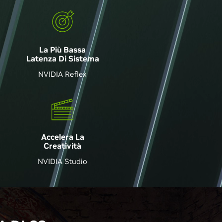
La Più Bassa
Latenza Di Sistema
NVIDIA Reflex
Accelera La
Creatività
NVIDIA Studio