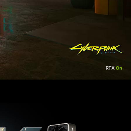
RTX
On