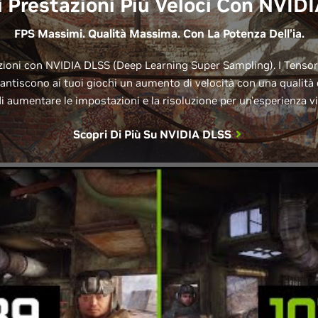
i Prestazioni Più Veloci Con NVID
FPS Massimi. Qualità Massima. Con La Potenza Dell’ia.
ioni con NVIDIA DLSS (Deep Learning Super Sampling). I Tensor C
rantiscono ai tuoi giochi un aumento di velocità con una qualit
i aumentare le impostazioni e la risoluzione per un'esperienza vi
Scopri Di Più Su
NVIDIA DLSS