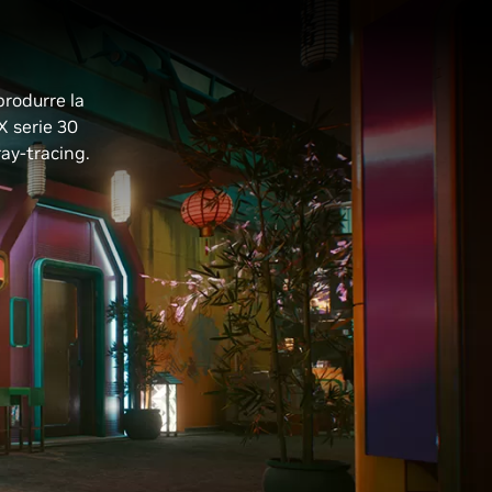
produrre la
X serie 30
ay-tracing.