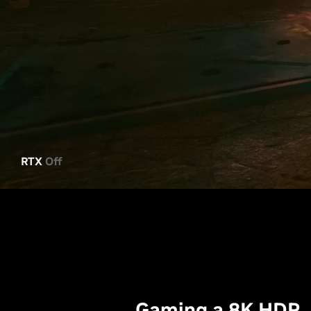
RTX
Off
Gaming a 8K HDR