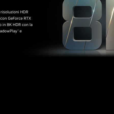
a risoluzioni HDR
K con GeForce RTX
o in 8K HDR con la
adowPlay
e
™