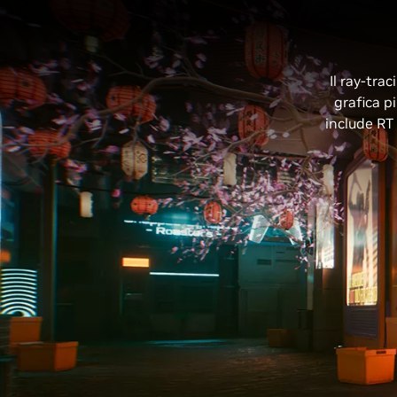
Il ray-tra
grafica p
include RT