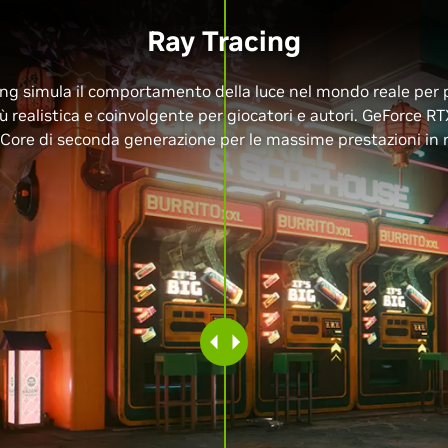
Ray Tracing
cing simula il comportamento della luce nel mondo reale per 
iù realistica e coinvolgente per giocatori e autori. GeForce RT
 Core di seconda generazione per le massime prestazioni in r