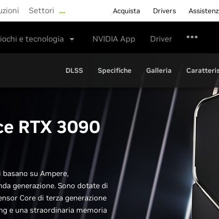
uzioni
Settori
…
Acquista
Drivers
Assisten
iochi e tecnologia
NVIDIA App
Driver
DLSS
Specifiche
Galleria
Caratteri
ce
RTX 3090
si basano su Ampere,
onda generazione. Sono dotate di
ensor Core di terza generazione
ing e una straordinaria memoria