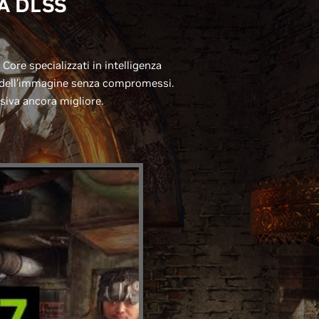
IA DLSS
ore specializzati in intelligenza
à dell'immagine senza compromessi.
siva ancora migliore.