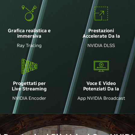
Grafica realistica e
Prestazioni
immersiva
Accelerate Da Ia
Ray Tracing
NVIDIA DLSS
Voce E Video
Progettati per
Potenziati Da Ia
Live Streaming
App NVIDIA Broadcast
NVIDIA Encoder