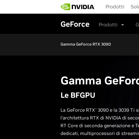
Skip
Prodotti
Sol
to
main
content
GeForce
Prodotti
G
Gamma GeForce RTX 3090
Gamma
GeFor
Le BFGPU
La GeForce RTX
3090 e la 3039 Ti 
™
l'architettura RTX di NVIDIA di sec
RT Core di seconda generazione e T
dedicati, multiprocessori di stream