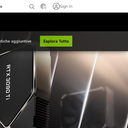
za
Sign In
IT
Esplora Tutto
stiche aggiuntive