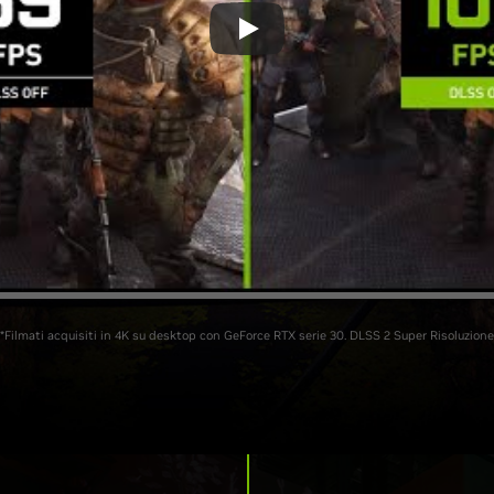
*Filmati acquisiti in 4K su desktop con GeForce RTX serie 30. DLSS 2 Super Risoluzione