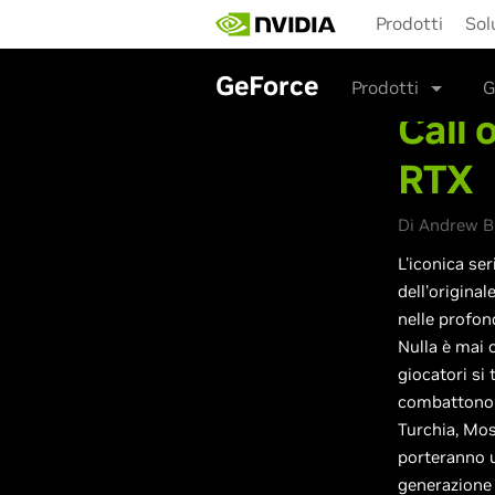
Skip
Prodotti
Sol
to
main
content
GeForce
Prodotti
G
Call 
RTX
Di Andrew Bu
L'iconica se
dell'original
nelle profond
Nulla è mai 
giocatori si
combattono i
Turchia, Mosc
porteranno u
generazione 