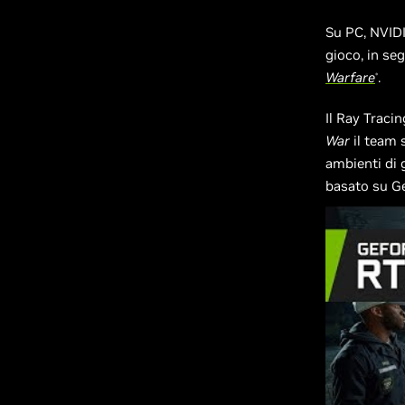
Su PC, NVIDI
gioco, in seg
Warfare
.
®
Il Ray Tracin
War
il team 
ambienti di 
basato su G