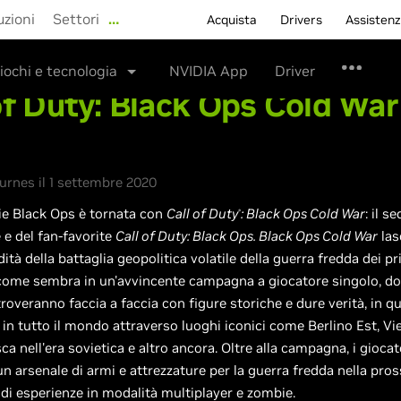
uzioni
Settori
…
Acquista
Drivers
Assisten
iochi e tecnologia
NVIDIA App
Driver
of Duty: Black Ops Cold War
rnes il 1 settembre 2020
rie Black Ops è tornata con
Call of Duty
: Black Ops Cold War
: il s
®
e e del fan-favorite
Call of Duty: Black Ops. Black Ops Cold War
las
ità della battaglia geopolitica volatile della guerra fredda dei pr
come sembra in un'avvincente campagna a giocatore singolo, do
 troveranno faccia a faccia con figure storiche e dure verità, in q
n tutto il mondo attraverso luoghi iconici come Berlino Est, Vi
a nell'era sovietica e altro ancora. Oltre alla campagna, i giocat
n arsenale di armi e attrezzature per la guerra fredda nella pro
di esperienze in modalità multiplayer e zombie.