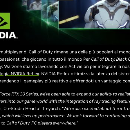
multiplayer di Call of Duty rimane una delle più popolari al mon
ppassionati che giocano in tutto il mondo Per
Call of Duty: Black
ty: Warzone stiamo lavorando con Activision per integrare la nos
logia NVIDIA Reflex
. NVIDIA Reflex ottimizza la latenza del siste
 rendendo il gameplay più reattivo e offrendoti un vantaggio com
orce RTX 30 Series, we’ve been able to expand our ability to realist
ers into our game world with the integration of ray tracing feature
, Co-Studio Head at Treyarch.
“We’re also excited about the intr
 which will level up performance. We look forward to continuing 
o Call of Duty
PC players everywhere.”
®