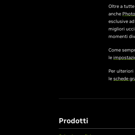
Oltre a tutt
anche
Phot
esclusive ad
migliori ucci
momenti dive
Come sempre,
le
impostazio
Per ulterior
le
schede gr
Prodotti