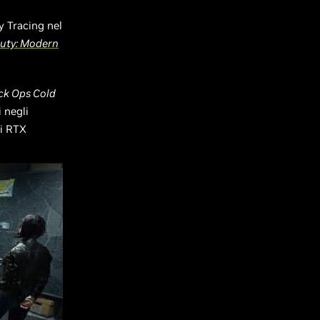
y Tracing nel
Duty: Modern
ack Ops Cold
 negli
di RTX