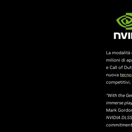
La modalità 
milioni di a
e Call of Du
nuova
tecno
competitivi,
“With the GeF
immerse play
Mark Gordon
NVIDIA DLSS,
commitment t