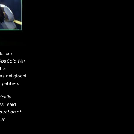
do, con
 Ops Cold War
tra
ma nei giochi
petitivo.
ically
s,”
said
oduction of
our