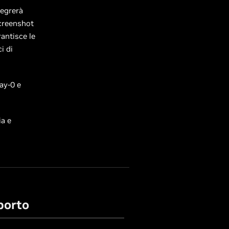
egrerà
screenshot
antisce le
i di
ay-0 e
ia e
porto