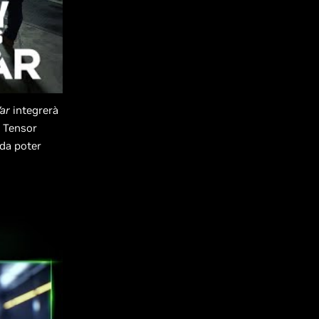
War
integrerà
i Tensor
 da poter