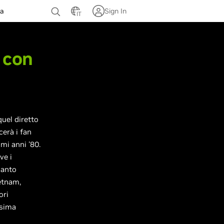
za
Sign In
IT
 con
equel diretto
cerà i fan
imi anni '80.
ve i
uanto
etnam,
ori
ssima