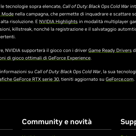
e le tecnologie sopra elencate,
Call of Duty: Black Ops Cold War
int
o Mode
nella campagna, che permette di inquadrare e scattare 
 alta risoluzione. E
NVIDIA Highlights
in modalità multiplayer gar
sioni, killstreak, nonché la registrazione e il salvataggio automtic
rtenti.
 NVIDIA supporterà il gioco con i driver
Game Ready Drivers
d
ni di gioco ottimali di GeForce Experience
.
i informazioni su
Call of Duty: Black Ops Cold War
, la sua tecnolog
afiche GeForce RTX serie 30
, tieniti aggiornato su
GeForce.com
.
Community e novità
Sup