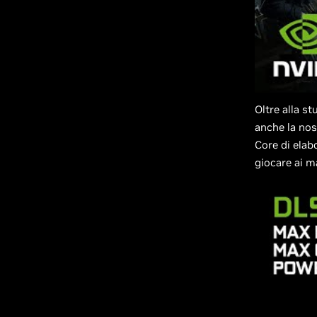
Oltre alla s
anche la no
Core di elab
giocare ai ma