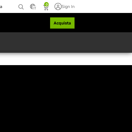
0
za
Sign In
IT
Acquista