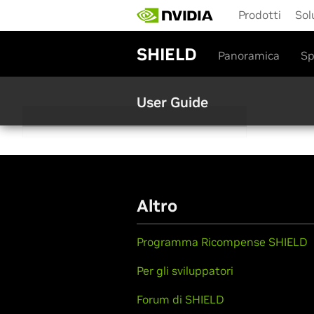
S
Prodotti
Sol
k
i
p
SHIELD
Panoramica
Sp
t
o
m
User Guide
a
i
n
c
o
n
t
Altro
e
n
t
Programma Ricompense SHIELD
Per gli sviluppatori
Forum di SHIELD