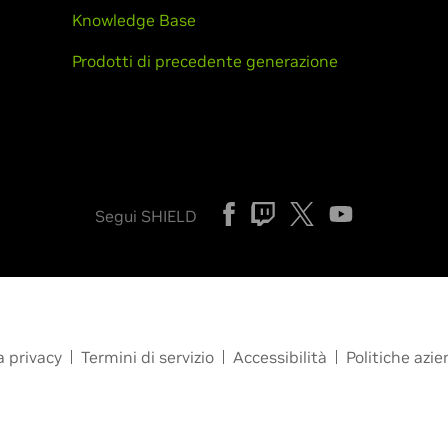
Knowledge Base
Prodotti di precedente generazione
Segui SHIELD
a privacy
Termini di servizio
Accessibilità
Politiche azie