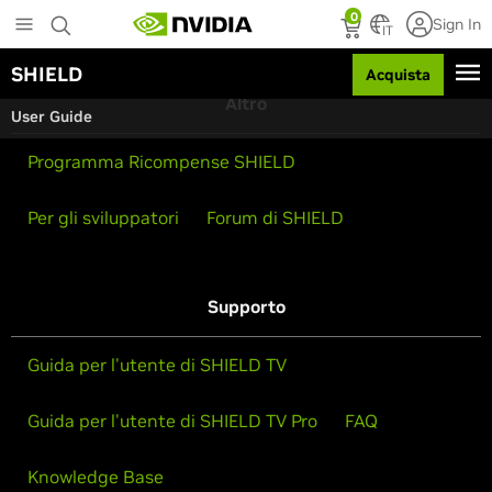
S
0
Sign In
k
IT
i
SHIELD
Acquista
p
t
Altro
User Guide
o
m
Programma Ricompense SHIELD
a
i
n
Per gli sviluppatori
Forum di SHIELD
c
o
n
t
Supporto
e
n
t
Guida per l'utente di SHIELD TV
Guida per l'utente di SHIELD TV Pro
FAQ
Knowledge Base