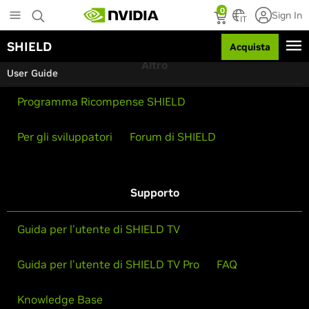
S
0
Sign In
k
IT
i
SHIELD
Acquista
p
t
Altro
User Guide
o
m
Programma Ricompense SHIELD
a
i
n
Per gli sviluppatori
Forum di SHIELD
c
o
n
t
Supporto
e
n
t
Guida per l'utente di SHIELD TV
Guida per l'utente di SHIELD TV Pro
FAQ
Knowledge Base