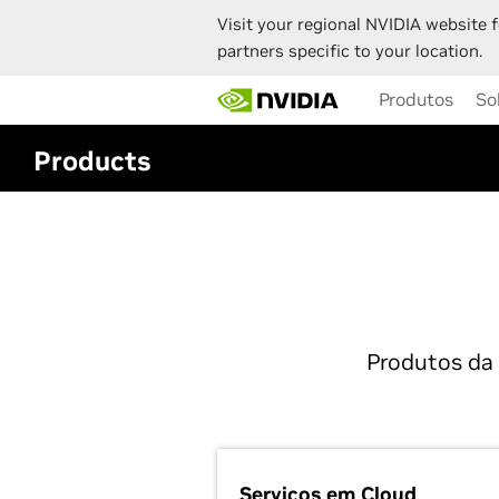
Visit your regional NVIDIA website f
partners specific to your location.
Skip
Produtos
So
to
main
content
Products
Produtos da
Serviços em Cloud