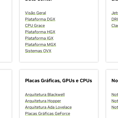
Visão Geral
Jet
Plataforma DGX
DR
CPU Grace
Cla
Plataforma HGX
Plataforma IGX
Plataforma MGX
Sistemas OVX
Placas Gráficas, GPUs e CPUs
No
Arquitetura Blackwell
Not
Arquitetura Hopper
Not
Arquitetura Ada Lovelace
Not
Placas Gráficas GeForce