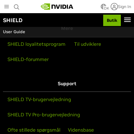
S
Sign In
k
DK
i
SHIELD
Butik
p
t
Mere
User Guide
o
m
SHIELD loyalitetsprogram
Til udviklere
a
i
n
SHIELD-forummer
c
o
n
t
Support
e
n
t
SHIELD TV-brugervejledning
SHIELD TV Pro-brugervejledning
Ofte stillede spørgsmål
Vidensbase