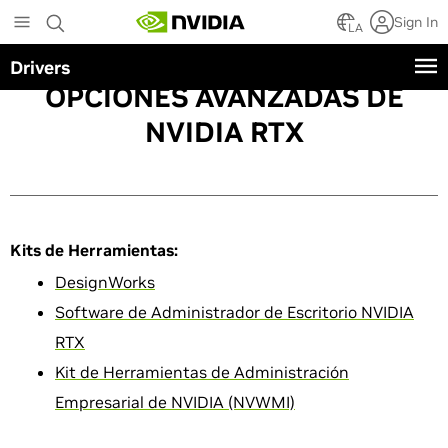
Skip
Sign In
to
LA
main
Drivers
content
OPCIONES AVANZADAS DE
NVIDIA RTX
Kits de Herramientas:
DesignWorks
Software de Administrador de Escritorio NVIDIA
RTX
Kit de Herramientas de Administración
Empresarial de NVIDIA (NVWMI)