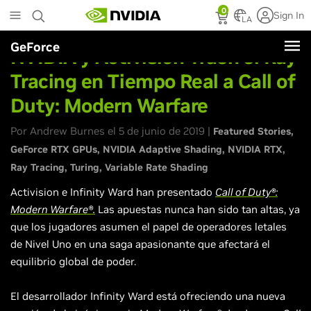
Skip
0
Sign In
to
LA
main
GeForce
content
NVIDIA y Activision Traen el Ray
Tracing en Tiempo Real a Call of
Duty: Modern Warfare
Por Andrew Burnes el 5 de junio de 2019 |
Featured Stories
GeForce RTX GPUs
NVIDIA Adaptive Shading
NVIDIA RTX
Ray Tracing
Turing
Variable Rate Shading
Activision e Infinity Ward han presentado
Call of Duty®:
Modern Warfare®.
Las apuestas nunca han sido tan altas, ya
que los jugadores asumen el papel de operadores letales
de Nivel Uno en una saga apasionante que afectará el
equilibrio global de poder.
El desarrollador Infinity Ward está ofreciendo una nueva