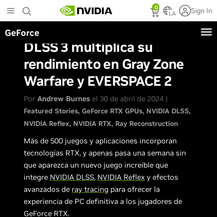
Skip
0
Sign In
to
LA
main
GeForce
content
DLSS 3 multiplica su
rendimiento en Gray Zone
Warfare y EVERSPACE 2
Por
Andrew Burnes
el 30 de abril de 2024 |
Featured Stories
GeForce RTX GPUs
NVIDIA DLSS
NVIDIA Reflex
NVIDIA RTX
Ray Reconstruction
Más de 500 juegos y aplicaciones incorporan
tecnologías RTX, y apenas pasa una semana sin
que aparezca un nuevo juego increíble que
integre
NVIDIA DLSS
,
NVIDIA Reflex
y efectos
avanzados de
ray tracing
para ofrecer la
experiencia de PC definitiva a los jugadores de
GeForce RTX.