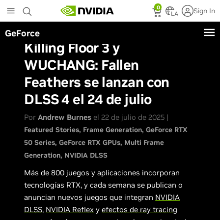
Skip
0
Sign In
to
LA
main
GeForce
content
Killing Floor 3 y
WUCHANG: Fallen
Feathers se lanzan con
DLSS 4 el 24 de julio
Por
Andrew Burnes
el 22 de julio de 2025 |
Featured Stories
Frame Generation
GeForce RTX
50 Series
GeForce RTX GPUs
Multi Frame
Generation
NVIDIA DLSS
Más de 800 juegos y aplicaciones incorporan
tecnologías RTX, y cada semana se publican o
anuncian nuevos juegos que integran
NVIDIA
DLSS
,
NVIDIA Reflex
y
efectos de ray tracing