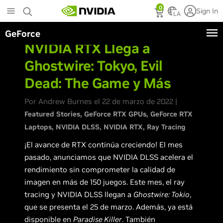
Skip
0
Sign In
to
LA
main
GeForce
content
NVIDIA RTX Llega a
Ghostwire: Tokyo, Evil
Dead: The Game y Más
Por Andrew Burnes el 22 de marzo de 2022 |
Featured Stories
GeForce RTX GPUs
GeForce RTX
Laptops
NVIDIA DLSS
NVIDIA RTX
Ray Tracing
¡El avance de RTX continúa creciendo! El mes
pasado, anunciamos que NVIDIA DLSS acelera el
rendimiento sin comprometer la calidad de
imagen en más de 150 juegos. Este mes, el ray
tracing y NVIDIA DLSS llegan a
Ghostwire: Tokio
,
que se presenta el 25 de marzo. Además, ya está
disponible en
Paradise Killer
. También