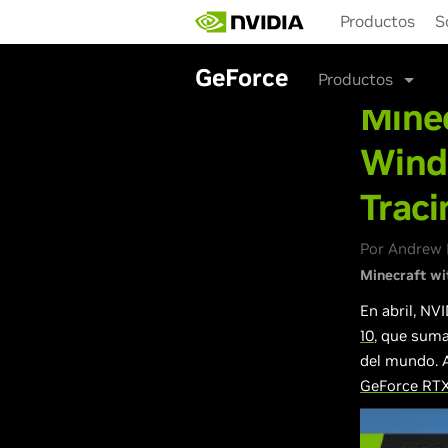
Skip
Productos
S
to
main
content
GeForce
Productos
Minec
Wind
Traci
Por Andrew B
Minecraft wi
En abril, NV
10
, que suma
del mundo. A
GeForce RTX