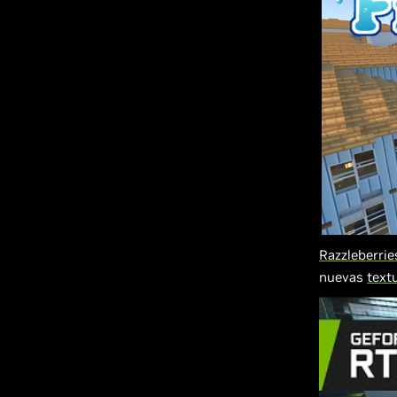
Razzleberrie
nuevas
text