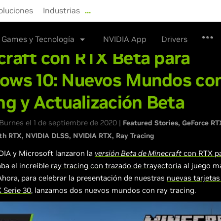
oluciones
Industrias
…
NVIDIA Store
Drivers
Sopor
Games y Tecnología
NVIDIA App
Drivers
raft con RTX Beta para
ows 10: Nuevos Mundos co
ng y Actualización Beta
urnes el 1 de septiembre de 2020 |
Featured Stories
GeForce RT
th RTX
NVIDIA DLSS
NVIDIA RTX
Ray Tracing
IDIA y Microsoft lanzaron la
versión Beta de Minecraft
con RTX p
ba el increíble
ray tracing con trazado de trayectoria
al juego m
hora, para celebrar la presentación de nuestras
nuevas tarjetas
 Serie 30
, lanzamos dos nuevos mundos con ray tracing.