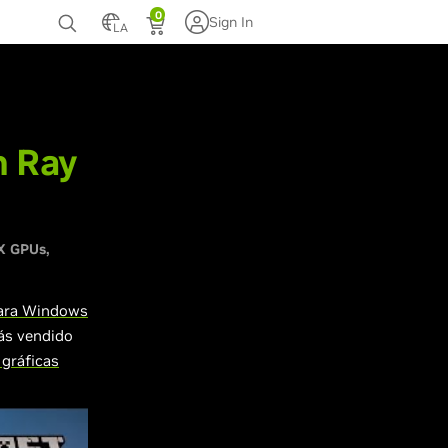
0
Sign In
LA
te
n Ray
X GPUs
ara Windows
ás vendido
 gráficas