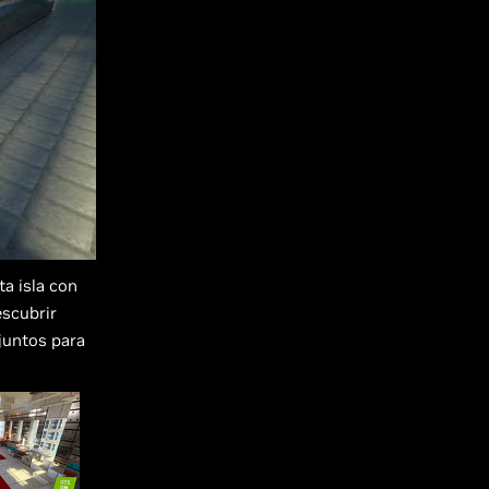
a isla con
escubrir
juntos para