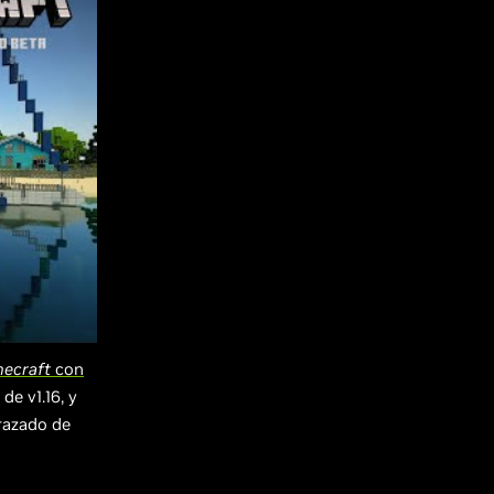
necraft
con
de v1.16, y
trazado de