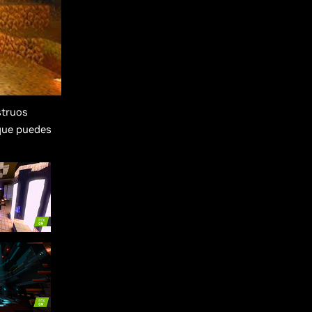
struos
 que puedes