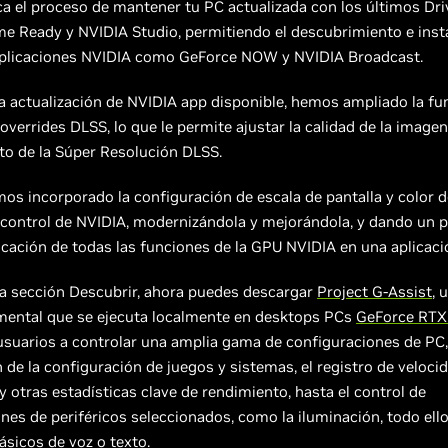
ca el proceso de mantener tu PC actualizada con los últimos Dri
e Ready y NVIDIA Studio, permitiendo el descubrimiento e inst
aplicaciones NVIDIA como GeForce NOW y NVIDIA Broadcast.
 actualización de NVIDIA app disponible, hemos ampliado la fu
overrides DLSS, lo que le permite ajustar la calidad de la imag
to de la Súper Resolución DLSS.
s incorporado la configuración de escala de pantalla y color d
e control de NVIDIA, modernizándola y mejorándola, y dando un
ficación de todas las funciones de la GPU NVIDIA en una aplicaci
la sección Descubrir, ahora puedes descargar
Project G-Assist
, 
imental que se ejecuta localmente en desktops PCs
GeForce RTX
usuarios a controlar una amplia gama de configuraciones de PC,
 de la configuración de juegos y sistemas, el registro de veloci
 otras estadísticas clave de rendimiento, hasta el control de
nes de periféricos seleccionados, como la iluminación, todo ell
sicos de voz o texto.