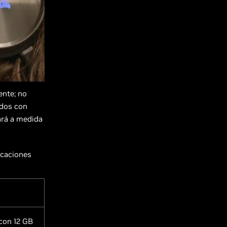
ente; no
ados con
zará a medida
icaciones
con 12 GB