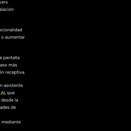
vers
alación
ncionalidad
en o aumentar
e pantalla
 paso más
ón receptiva.
un asistente
 AI
, que
 desde la
dades de
o mediante