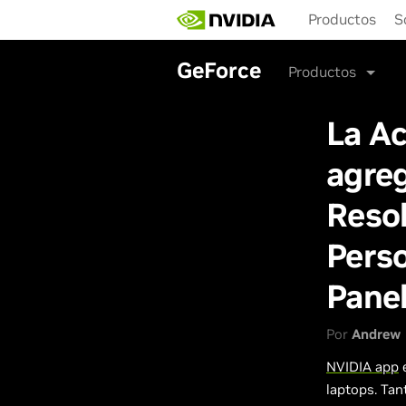
Skip
Productos
S
to
main
content
GeForce
Productos
La Ac
agreg
Reso
Perso
Panel
Por
Andrew 
NVIDIA app
e
laptops. Tan