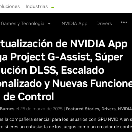
oluciones
Industrias
…
NVIDIA Store
Drivers
Sopor
Games y Tecnología
NVIDIA App
Drivers
tualización de NVIDIA App
a Project G-Assist, Súper
lución DLSS, Escalado
nalizado y Nuevas Funcione
 de Control
Burnes
el 25 de marzo de 2025 |
Featured Stories
Drivers
NVIDIA
s la compañera esencial para los usuarios con GPU NVIDIA en 
to si eres un entusiasta de los juegos como un creador de cont