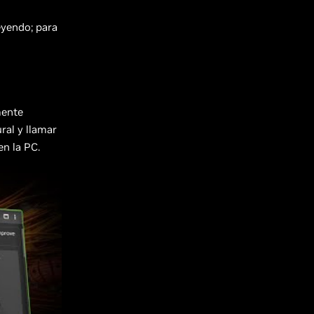
eyendo; para
mente
ral y llamar
en la PC.