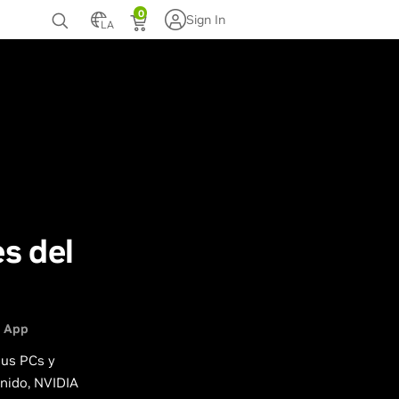
0
Sign In
LA
te
s del
 App
sus PCs y
enido, NVIDIA