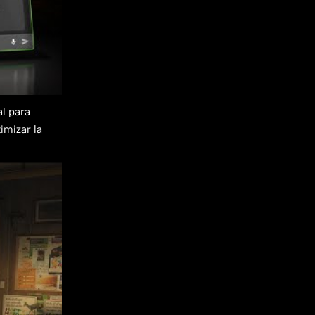
l para
timizar la