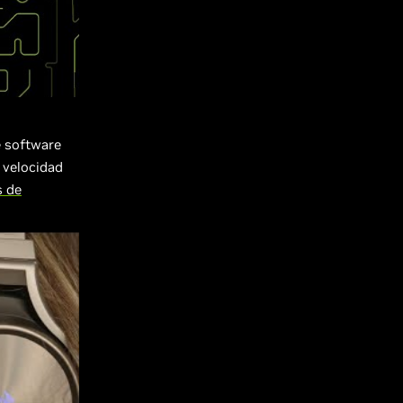
e software
 velocidad
s de