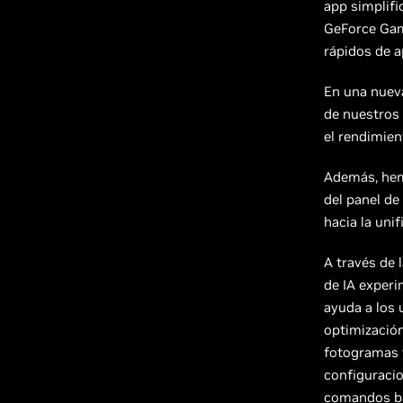
app simplifi
GeForce Gam
rápidos de 
En una nueva
de nuestros 
el rendimien
Además, hemo
del panel d
hacia la uni
A través de 
de IA exper
ayuda a los 
optimización
fotogramas y
configuracio
comandos bá