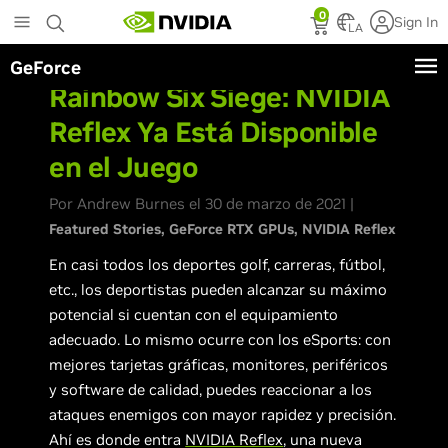
Skip
0
Sign In
to
LA
main
GeForce
content
Rainbow Six Siege: NVIDIA
Reflex Ya Está Disponible
en el Juego
Por Andrew Burnes el 30 de marzo de 2021 |
Featured Stories
GeForce RTX GPUs
NVIDIA Reflex
En casi todos los deportes golf, carreras, fútbol,
etc., los deportistas pueden alcanzar su máximo
potencial si cuentan con el equipamiento
adecuado. Lo mismo ocurre con los eSports: con
mejores tarjetas gráficas, monitores, periféricos
y software de calidad, puedes reaccionar a los
ataques enemigos con mayor rapidez y precisión.
Ahí es donde entra
NVIDIA Reflex
, una nueva