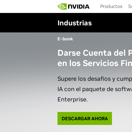
Skip
Productos
S
to
main
content
Industrias
E-book
Darse Cuenta del P
en los Servicios Fi
Supere los desafíos y cump
IA con el paquete de softw
Enterprise.
DESCARGAR AHORA