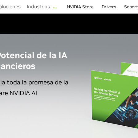
oluciones
Industrias
…
NVIDIA Store
Drivers
Sopor
otencial de la IA
nancieros
la toda la promesa de la
are NVIDIA AI