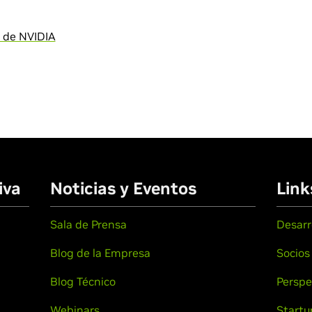
d de NVIDIA
iva
Noticias y Eventos
Link
Sala de Prensa
Desarr
Blog de la Empresa
Socios
Blog Técnico
Perspe
Webinars
Startu