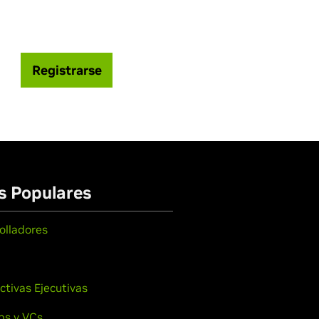
Registrarse
s Populares
olladores
ctivas Ejecutivas
ps y VCs