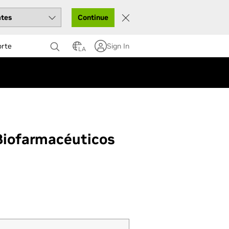
Continue
orte
Sign In
LA
 Biofarmacéuticos