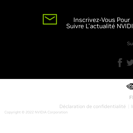
Inscrivez-Vous Pour
Suivre L'actualité NVID
Su
F
Déclaration de confidentialité
Copyright © 2022 NVIDIA Corporation