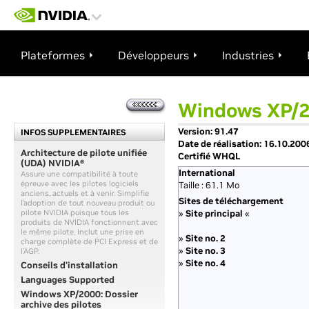
Plateformes
Développeurs
Industries
Windows XP/2
Version: 91.47
INFOS SUPPLEMENTAIRES
Date de réalisation: 16.10.200
Architecture de pilote unifiée
Certifié WHQL
(UDA) NVIDIA®
International
Assure une compatibilité à toute
épreuve avec les pilotes logiciels
Taille : 61.1 Mo
anciens, actuels et à venir. Simplifie
Sites de téléchargement
l’adoption de tout nouveau produit ou
pilote NVIDIA puisque tous les
»
Site principal
«
produits de NVIDIA fonctionnent avec
le même pilote. Inclut une prise en
»
Site no. 2
charge complète de PCI Express et de
»
Site no. 3
l’AGP.
»
Site no. 4
Conseils d’installation
Languages Supported
Windows XP/2000: Dossier
archive des pilotes