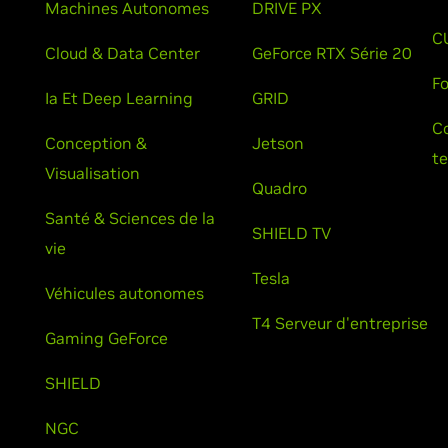
Machines Autonomes
DRIVE PX
C
Cloud & Data Center
GeForce RTX Série 20
F
Ia Et Deep Learning
GRID
C
Conception &
Jetson
t
Visualisation
Quadro
Santé & Sciences de la
SHIELD TV
vie
Tesla
Véhicules autonomes
T4 Serveur d'entreprise
Gaming GeForce
SHIELD
NGC