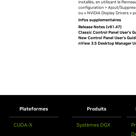
installés, en utilisant le Pan
configuration > Ajout/Suppres
ou « NVIDIA Display Drivers » p
Infos supplementaires
Release Notes (v91.47)
Classic Control Panel User's G
New Control Panel User's Guid
nView 3.5 Desktop Manager Use
Plateformes
Produits
CUDA-X
Systèmes DGX
P
D