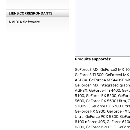
LIENS CORRESPONDANTS
NVIDIA Software
Produits supportés:
GeForce2 MX, GeForce2 MX 100
GeForce3 Ti 500, GeForce4 MX
AGP8X, GeForce4 MX440SE wit
GeForce4 MX Integrated graphi
AGP8X, GeForce4 Ti 4400, GeFo
5100, GeForce FX 5200, GeForc
5600, GeForce FX 5600 Ultra,
5700VE, GeForce FX 5700 Ultra
GeForce FX 5900, GeForce FX 
Ultra, GeForce PCX 5300, GeFo
6100 nForce 405, GeForce 6100
6200, GeForce 6200 LE, GeFor