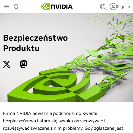
Skip
Sign In
to
PL
main
content
Bezpieczeństwo
Produktu
Firma NVIDIA poważnie podchodzi do kwestii
bezpieczeństwa i stara się szybko oszacowywać i
rozwiązywać związane z nim problemy. Gdy zgłaszane jest