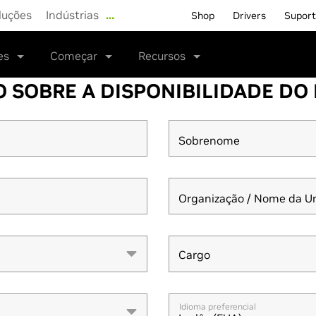
luções
Indústrias
…
Shop
Drivers
Supor
es
Começar
Recursos
O SOBRE A DISPONIBILIDADE D
Sobrenome
Organização / Nome da U
Cargo
Cargo
Idioma preferencial