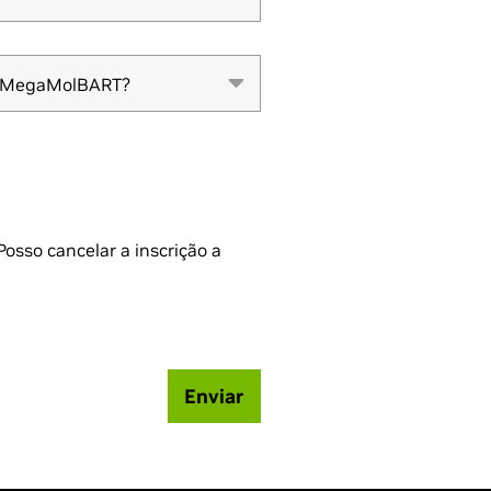
se MegaMolBART?
se MegaMolBART?
osso cancelar a inscrição a
Enviar