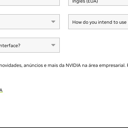
Inglês (EUA)
How do you intend to u
How do you intend to u
interface?
interface?
novidades, anúncios e mais da NVIDIA na área empresarial. P
IA