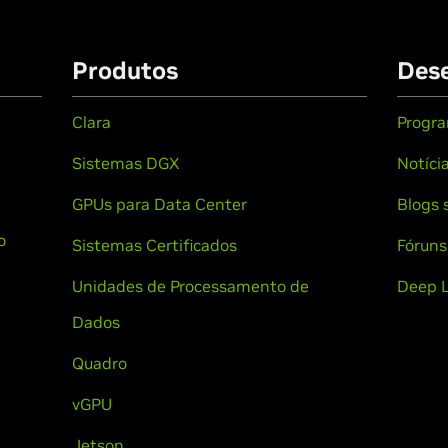
Produtos
Dese
Clara
Progra
Sistemas DGX
Notíci
GPUs para Data Center
Blogs 
o
Sistemas Certificados
Fóruns
Unidades de Processamento de
Deep L
Dados
Quadro
vGPU
Jetson