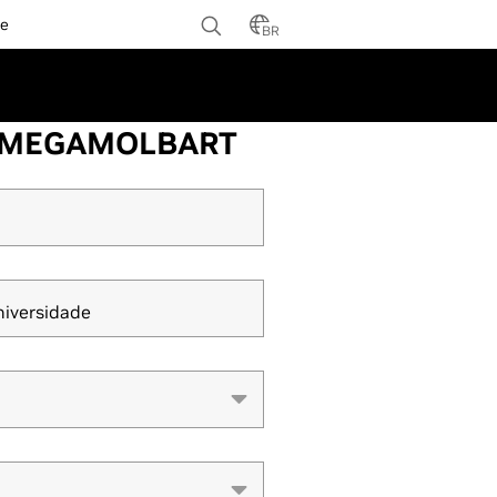
te
BR
O MEGAMOLBART
niversidade