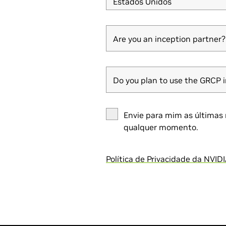
Estados Unidos
Are you an inception partner?
Are you an inception partner?
Do you plan to use the GRCP 
Do you plan to use the GRCP 
Envie para mim as últimas 
qualquer momento.
Política de Privacidade da NVID