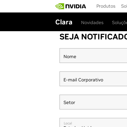
Skip
Produtos
So
to
main
content
Clara
Novidades
Soluçõ
SEJA NOTIFICAD
Nome
E-mail Corporativo
Setor
Setor
Local