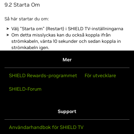
9.2 Starta Om
Så här startar du om:
Välj ”Starta om” (Restart) i SHIELD TV-inställningarna
Om detta misslyckas kan du också koppla ifrån
strömkabeln, vänta 10 sekunder och sedan koppla in
strömkabeln igen.
Mer
SHIELD Rewards-programmet
För utvecklare
SHIELD-Forum
Support
Användarhandbok för SHIELD TV