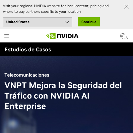
Visit your regional NVIDIA website for local content, pricing and
where to buy partners specific to your location.
Continue
Skip
to
LA
main
Estudios de Casos
content
Telecomunicaciones
VNPT Mejora la Seguridad del
Tráfico con NVIDIA AI
Enterprise