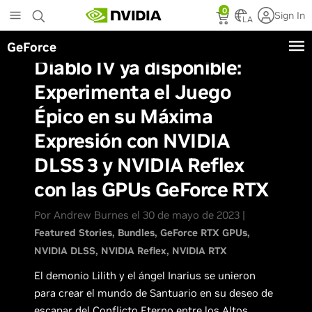
Skip
0
Sign In
to
LA
main
GeForce
content
Diablo IV ya disponible:
Experimenta el Juego
Épico en su Máxima
Expresión con NVIDIA
DLSS 3 y NVIDIA Reflex
con las GPUs GeForce RTX
Por Andrew Burnes el 30 de mayo de 2023 |
Featured Stories
Bundles
GeForce RTX GPUs
NVIDIA DLSS
NVIDIA Reflex
NVIDIA RTX
El demonio Lilith y el ángel Inarius se unieron
para crear el mundo de Santuario en su deseo de
escapar del Conflicto Eterno entre los Altos