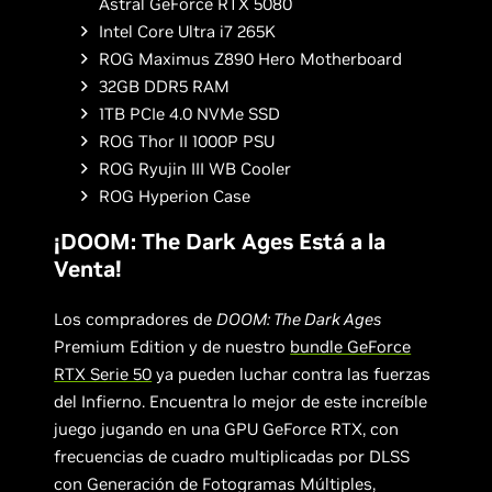
Astral GeForce RTX 5080
Intel Core Ultra i7 265K
ROG Maximus Z890 Hero Motherboard
32GB DDR5 RAM
1TB PCIe 4.0 NVMe SSD
ROG Thor II 1000P PSU
ROG Ryujin III WB Cooler
ROG Hyperion Case
¡DOOM: The Dark Ages Está a la
Venta!
Los compradores de
DOOM: The Dark Ages
Premium Edition y de nuestro
bundle GeForce
RTX Serie 50
ya pueden luchar contra las fuerzas
del Infierno. Encuentra lo mejor de este increíble
juego jugando en una GPU GeForce RTX, con
frecuencias de cuadro multiplicadas por DLSS
con Generación de Fotogramas Múltiples,