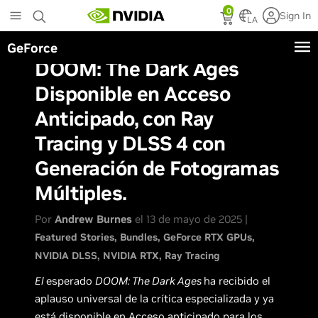
Skip
0
Sign In
to
LA
main
GeForce
content
DOOM: The Dark Ages
Disponible en Acceso
Anticipado, con Ray
Tracing y DLSS 4 con
Generación de Fotogramas
Múltiples.
Por
Andrew Burnes
el 13 de mayo de 2025 |
Featured Stories
Bundles
GeForce RTX GPUs
NVIDIA DLSS
NVIDIA RTX
Ray Tracing
El
esperado
DOOM: The Dark Ages
ha recibido el
aplauso universal de la crítica especializada y ya
está disponible en Acceso anticipado para los