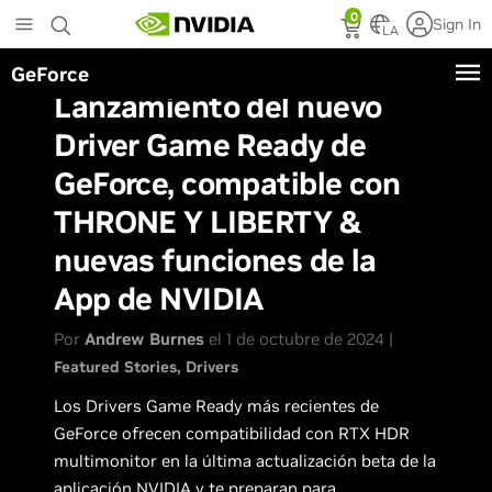
Skip
0
Sign In
to
LA
main
GeForce
content
Lanzamiento del nuevo
Driver Game Ready de
GeForce, compatible con
THRONE Y LIBERTY &
nuevas funciones de la
App de NVIDIA
Por
Andrew Burnes
el 1 de octubre de 2024 |
Featured Stories
Drivers
Los Drivers Game Ready más recientes de
GeForce ofrecen compatibilidad con RTX HDR
multimonitor en la última actualización beta de la
aplicación NVIDIA y te preparan para