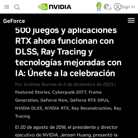
Skip
0
Sign In
to
LA
main
GeForce
content
500 juegos y aplicaciones
RTX ahora funcionan con
DLSS, Ray Tracing y
tecnologías mejoradas con
IA: Únete a la celebración
Por Andrew Burnes el 4 de diciembre de 2023 |
Featured Stories
Cyberpunk 2077
Frame
Generation
GeForce Now
GeForce RTX GPUs
NVIDIA DLSS
NVIDIA RTX
Ray Reconstruction
Ray
Tracing
El 20 de agosto de 2018, el presidente y director
ejecutivo de NVIDIA, Jensen Huang, presentó la