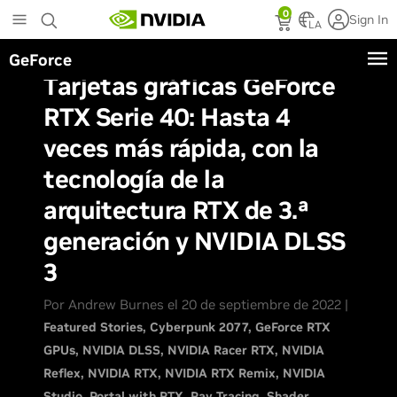
Skip
0
Sign In
to
LA
main
GeForce
content
Tarjetas gráficas GeForce
RTX Serie 40: Hasta 4
veces más rápida, con la
tecnología de la
arquitectura RTX de 3.ª
generación y NVIDIA DLSS
3
Por Andrew Burnes el 20 de septiembre de 2022 |
Featured Stories
Cyberpunk 2077
GeForce RTX
GPUs
NVIDIA DLSS
NVIDIA Racer RTX
NVIDIA
Reflex
NVIDIA RTX
NVIDIA RTX Remix
NVIDIA
Studio
Portal with RTX
Ray Tracing
Shader