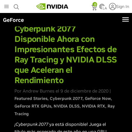
Skip
0
Sign In
to
LA
main
GeForce
content
Cyberpunk 2077
Disponible Ahora con
Impresionantes Efectos de
Ray Tracing y NVIDIA DLSS
que Aceleran el
Rendimiento
Por Andrew Burnes el 9 de diciembre de 2020 |
Featured Stories
Cyberpunk 2077
GeForce Now
GeForce RTX GPUs
NVIDIA DLSS
NVIDIA RTX
Ray
Tracing
¡Cyberpunk 2077
ya está disponible! Juega el
título más esperado de este año en una
GPU