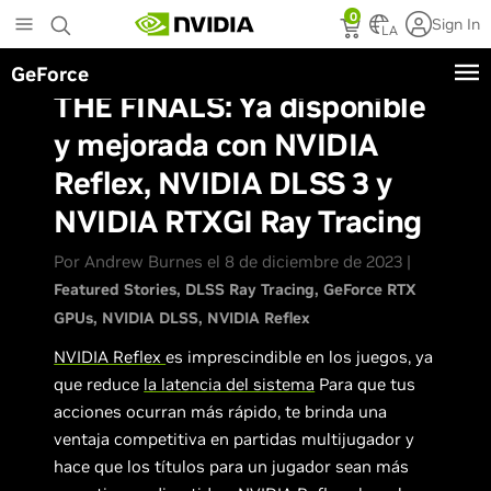
Skip
0
Sign In
to
LA
main
GeForce
content
THE FINALS: Ya disponible
y mejorada con NVIDIA
Reflex, NVIDIA DLSS 3 y
NVIDIA RTXGI Ray Tracing
Por Andrew Burnes el 8 de diciembre de 2023 |
Featured Stories
DLSS Ray Tracing
GeForce RTX
GPUs
NVIDIA DLSS
NVIDIA Reflex
NVIDIA Reflex
es imprescindible en los juegos, ya
que reduce
la latencia del sistema
Para que tus
acciones ocurran más rápido, te brinda una
ventaja competitiva en partidas multijugador y
hace que los títulos para un jugador sean más