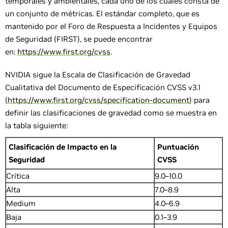
temporales y ambientales, cada uno de los cuales consta de
un conjunto de métricas. El estándar completo, que es
mantenido por el Foro de Respuesta a Incidentes y Equipos
de Seguridad (FIRST), se puede encontrar
en:
https://www.first.org/cvss
.
NVIDIA sigue la Escala de Clasificación de Gravedad
Cualitativa del Documento de Especificación CVSS v3.1
(
https://www.first.org/cvss/specification-document
) para
definir las clasificaciones de gravedad como se muestra en
la tabla siguiente:
Clasificación de Impacto en la
Puntuación
Seguridad
CVSS
Crítica
9.0–10.0
Alta
7.0–8.9
Medium
4.0–6.9
Baja
0.1–3.9