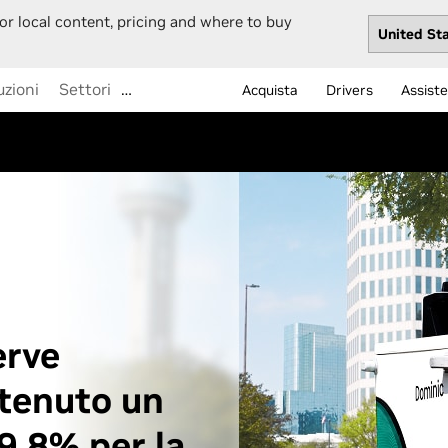
or local content, pricing and where to buy
uzioni
Settori
…
Acquista
Drivers
Assist
erve
ttenuto un
9,8% per la