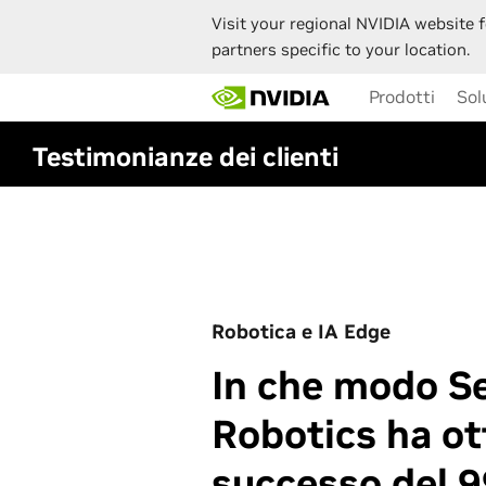
Visit your regional NVIDIA website f
partners specific to your location.
Skip
Prodotti
Sol
to
main
content
Testimonianze dei clienti
Robotica e IA Edge
In che modo S
Robotics ha o
successo del 9