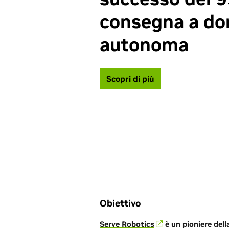
consegna a dom
autonoma
Scopri di più
Obiettivo
Serve Robotics
è un pioniere del