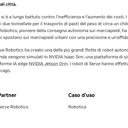
li città.
 si è a lungo battuto contro l'inefficienza e l'aumento dei costi. 
 due tonnellate per il trasporto di pasti del peso di circa un chilo,
obotics, pioniere della consegna autonoma sui marciapiedi, ha de
si spostano sui marciapiedi urbani con una precisione e un'affida
rve Robotics ha creato una delle più grandi flotte di robot auton
ienda vengono simulati in NVIDIA Isaac Sim, una piattaforma di s
aforme IA edge
NVIDIA Jetson Orin
. I robot di Serve hanno effet
icago.
Partner
Caso d'uso
Serve Robotics
Robotica