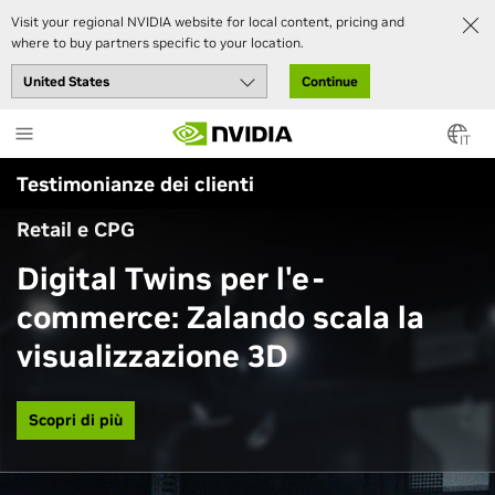
Visit your regional NVIDIA website for local content, pricing and
where to buy partners specific to your location.
Continue
Skip
to
IT
main
Testimonianze dei clienti
content
Retail e CPG
Digital Twins per l'e-
commerce: Zalando scala la
visualizzazione 3D
Scopri di più